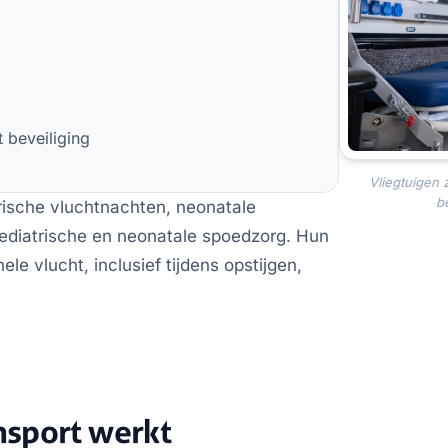
 beveiliging
Vliegtuigen 
b
rische vluchtnachten, neonatale
 pediatrische en neonatale spoedzorg. Hun
ele vlucht, inclusief tijdens opstijgen,
nsport werkt