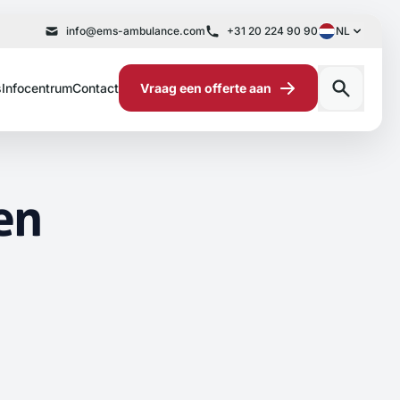
info@ems-ambulance.com
+31 20 224 90 90
NL
s
Infocentrum
Contact
Vraag een offerte aan
en