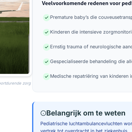
Veelvoorkomende redenen voor pedi
Premature baby’s die couveusetrans
Kinderen die intensieve zorgmonitor
Ernstig trauma of neurologische aa
Gespecialiseerde behandeling die all
Medische repatriëring van kinderen i
oortdurende zorg
Belangrijk om te weten
Pediatrische luchtambulancevluchten wor
vertrek tot overdracht in het ziekenhuis.