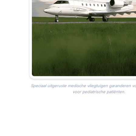
Speciaal uitgeruste medische vliegtuigen garanderen v
voor pediatrische patiënten.