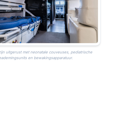
zijn uitgerust met neonatale couveuses, pediatrische
eademingsunits en bewakingsapparatuur.