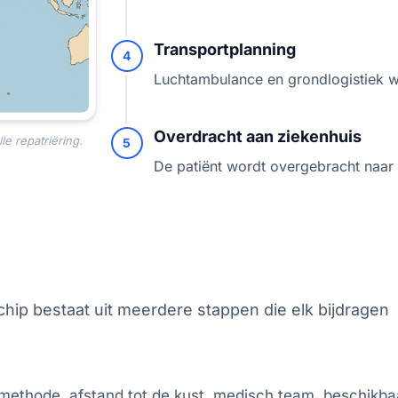
Transportplanning
4
Luchtambulance en grondlogistiek 
Overdracht aan ziekenhuis
le repatriëring.
5
De patiënt wordt overgebracht naar 
hip bestaat uit meerdere stappen die elk bijdragen
iemethode, afstand tot de kust, medisch team, beschikb