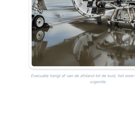
Evacuatie hangt af van de afstand tot de kust, het wee
urgentie.