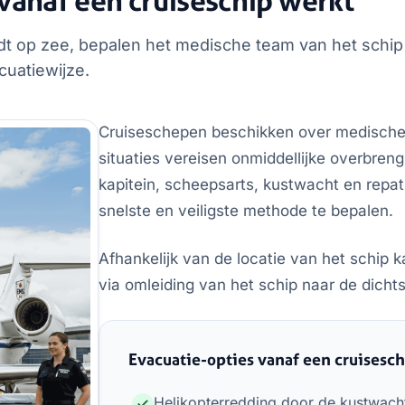
vanaf een cruiseschip werkt
dt op zee, bepalen het medische team van het schip
cuatiewijze.
Cruiseschepen beschikken over medische 
situaties vereisen onmiddellijke overbren
kapitein, scheepsarts, kustwacht en repa
snelste en veiligste methode te bepalen.
Afhankelijk van de locatie van het schip k
via omleiding van het schip naar de dicht
Evacuatie-opties vanaf een cruisesch
Helikopterredding door de kustwach