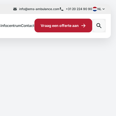
info@ems-ambulance.com
+31 20 224 90 90
NL
s
Infocentrum
Contact
Vraag een offerte aan